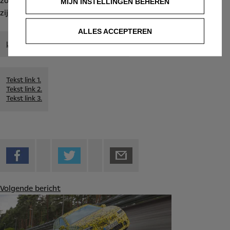
zorgen ervoor dat de nieuwe Astra toonaangevend zal zijn in
MIJN INSTELLINGEN BEHEREN
zijn klasse.
ALLES ACCEPTEREN
LEES MEER OVER DE NIEUWE ASTRA.
Tekst link 1.
Tekst link 2.
Tekst link 3.
Volgende bericht