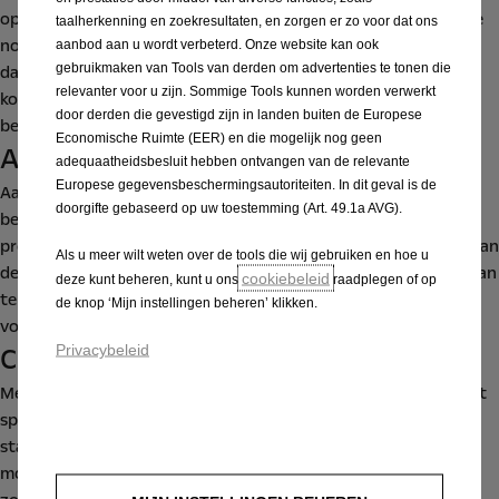
opwarmprestaties moeten ook voldoen aan regelgeving en de
taalherkenning en zoekresultaten, en zorgen er zo voor dat ons
nog strengere, eigen veiligheidsnormen van Opel, die bepalen
aanbod aan u wordt verbeterd. Onze website kan ook
gebruikmaken van Tools van derden om advertenties te tonen die
dat de bevroren voorruit en zijruiten van een Opel binnen de
relevanter voor u zijn. Sommige Tools kunnen worden verwerkt
kortste tijd ijs- en mistvrij moeten zijn om het zicht van de
door derden die gevestigd zijn in landen buiten de Europese
bestuurder veilig te stellen.
Economische Ruimte (EER) en die mogelijk nog geen
Astra ook als plug-in hybride
adequaatheidsbesluit hebben ontvangen van de relevante
Europese gegevensbeschermingsautoriteiten. In dit geval is de
Aangezien de plug-in hybrideversie van de nieuwe Astra een
doorgifte gebaseerd op uw toestemming (Art. 49.1a AVG).
belangrijke rol speelt in de verdere elektrificatie van Opels
productaanbod, hielden de ingenieurs ook de opwarmtijden van
Als u meer wilt weten over de tools die wij gebruiken en hoe u
de lithium-ion batterij nauwlettend in het oog, om er zeker van
cookiebeleid
deze kunt beheren, kunt u ons
raadplegen of op
te zijn dat de prestaties van de cellen voldoen aan de normen
de knop ‘Mijn instellingen beheren’ klikken.
voor elektrisch rijden, ook bij lage temperaturen.
Privacybeleid
C-segment
Met de nieuwe Astra richt Opel zich rechtstreeks op de ‘sweet
spot’ van het C-segment. Het pure en gedurfde design, de
state-of-the-art technologie en het aantrekkelijke
motorenaanbod – inclusief plug-in hybride-aandrijving –