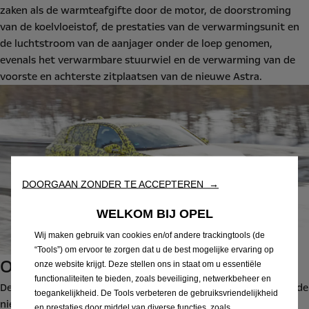
zaken als de warmteafgifte door de motor, de doorstroming
van de koelvloeistof, de prestaties van de verwarmingsunit en
de luchtstroom van de aanjager onder de loep genomen,
evenals het verwarmbare stuurwiel en de verwarming van de
voorste en achterste zitplaatsen van de nieuwe Astra.
DOORGAAN ZONDER TE ACCEPTEREN →
WELKOM BIJ OPEL
Wij maken gebruik van cookies en/of andere trackingtools (de
“Tools”) om ervoor te zorgen dat u de best mogelijke ervaring op
Opwarmprestaties
onze website krijgt. Deze stellen ons in staat om u essentiële
functionaliteiten te bieden, zoals beveiliging, netwerkbeheer en
De opwarmtests zijn niet alleen bedoeld om het comfort van de
toegankelijkheid. De Tools verbeteren de gebruiksvriendelijkheid
nieuwe Astra te verbeteren in winterse omstandigheden. De
en prestaties door middel van diverse functies, zoals