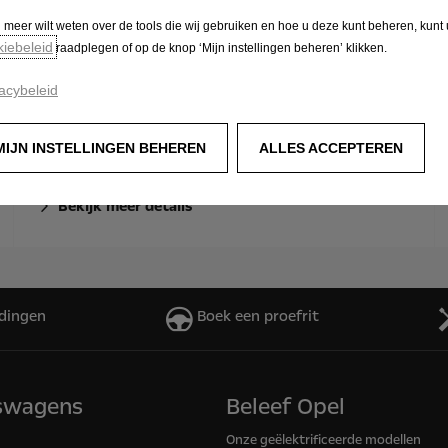
u meer wilt weten over de tools die wij gebruiken en hoe u deze kunt beheren, kunt
kiebeleid
raadplegen of op de knop ‘Mijn instellingen beheren’ klikken.
acybeleid
MIJN INSTELLINGEN BEHEREN
ALLES ACCEPTEREN
Bestuur
Bekijk meer details
dingen
Boek een proefrit
fswagens
Beleef Opel
Onze geëlektrificeerde modellen