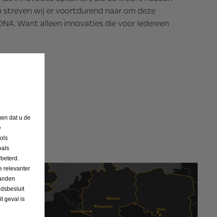
m streven wij er voortdurend naar om deze
 DNA. Want alleen innovaties die voor iedereen
gen dat u de
e
ols
oals
beterd.
 relevanter
landen
dsbesluit
 geval is