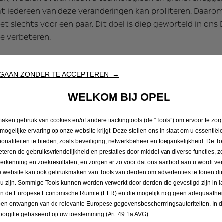
 dat iedereen van deze veranderingen kan profiteren. Daaro
et slechts voor een paar. Dit doel is diep geworteld in ons
te verbeteren.
GAAN ZONDER TE ACCEPTEREN →
WELKOM BIJ OPEL
Lees meer over ons
maken gebruik van cookies en/of andere trackingtools (de “Tools”) om ervoor te zor
 mogelijke ervaring op onze website krijgt. Deze stellen ons in staat om u essentiël
tionaliteiten te bieden, zoals beveiliging, netwerkbeheer en toegankelijkheid. De To
eteren de gebruiksvriendelijkheid en prestaties door middel van diverse functies, z
herkenning en zoekresultaten, en zorgen er zo voor dat ons aanbod aan u wordt ver
 website kan ook gebruikmaken van Tools van derden om advertenties te tonen die
 u zijn. Sommige Tools kunnen worden verwerkt door derden die gevestigd zijn in 
en de Europese Economische Ruimte (EER) en die mogelijk nog geen adequaathei
en ontvangen van de relevante Europese gegevensbeschermingsautoriteiten. In dit
oorgifte gebaseerd op uw toestemming (Art. 49.1a AVG).