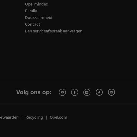
Opel minded
E-rally
Duurzaamheid
Contact
Een serviceafspraak aanvragen
Volg ons op:
orwaarden
Recycling
Opel.com