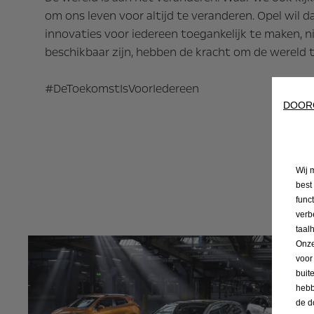
om ons leven voor altijd te veranderen. Opel wil
innovaties voor iedereen toegankelijk te maken, ni
beschikbaar zijn, hebben de kracht om de wereld 
#DeToekomstIsVoorIedereen
DOOR
Wij 
best
func
verb
taal
Onze
voor
buit
hebb
de d