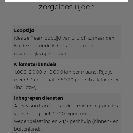
zorgeloos rijden
Looptijd
Kies zelf een looptijd van 3, 6 of 12 maanden.
Na deze periode is het abonnement
maandelijks opzegbaar.
Kilometerbundels
1.000, 2.000 of 3.000 km per maand. Rijd je
meer? Dan betaal je €0,20 per extra kilometer
(incl. btw).
Inbegrepen diensten
All-season banden, servicebeurten, reparaties,
verzekering met €500 eigen risico,
wegenbelasting en 24/7 pechhulp (binnen- en
buitenland).