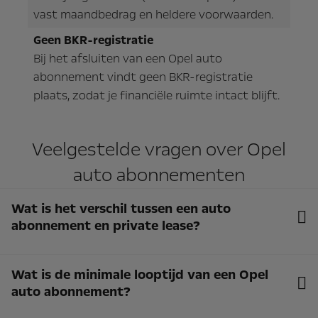
vast maandbedrag en heldere voorwaarden.
Geen BKR-registratie
Bij het afsluiten van een Opel auto
abonnement vindt geen BKR-registratie
plaats, zodat je financiële ruimte intact blijft.
Veelgestelde vragen over Opel
auto abonnementen
Wat is het verschil tussen een auto
abonnement en private lease?
Het grootste verschil tussen een auto abonnement en private
Wat is de minimale looptijd van een Opel
lease is de looptijd van het contract. Bij een auto abonnement
auto abonnement?
kun je een looptijd hebben van 3,6 of 12 maanden, terwijl
private lease vaak een looptijd van meerdere jaren heeft.