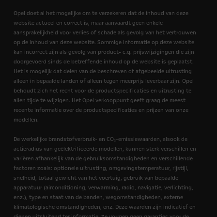
Opel doet al het mogelijke om te verzekeren dat de inhoud van deze
website actueel en correct is, maar aanvaardt geen enkele
aansprakelijkheid voor verlies of schade als gevolg van het vertrouwen
op de inhoud van deze website. Sommige informatie op deze website
kan incorrect zijn als gevolg van product- c.q. prijswijzigingen die zijn
doorgevoerd sinds de betreffende inhoud op de website is geplaatst.
Het is mogelijk dat delen van de beschreven of afgebeelde uitrusting
alleen in bepaalde landen of alleen tegen meerprijs leverbaar zijn. Opel
behoudt zich het recht voor de productspecificaties en uitrusting te
allen tijde te wijzigen. Het Opel verkooppunt geeft graag de meest
recente informatie over de productspecificaties en prijzen van onze
modellen.
De werkelijke brandstofverbruik- en CO₂-emissiewaarden, alsook de
actieradius van geëlektrificeerde modellen, kunnen sterk verschillen en
variëren afhankelijk van de gebruiksomstandigheden en verschillende
factoren zoals: optionele uitrusting, omgevingstemperatuur, rijstijl,
snelheid, totaal gewicht van het voertuig, gebruik van bepaalde
apparatuur (airconditioning, verwarming, radio, navigatie, verlichting,
enz.), type en staat van de banden, wegomstandigheden, externe
klimatologische omstandigheden, enz. Deze waarden zijn indicatief en
dienen uitsluitend ter informatie. Ze vormen geen garanties voor de