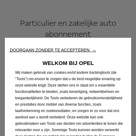
Particulier en zakelijke auto
abonnement
DOORGAAN ZONDER TE ACCEPTEREN →
Opel auto abonnementen zijn beschikbaar voor zowel
particulieren
als
zakelijke gebruikers
, inclusief zzp’ers.
WELKOM BIJ OPEL
Of je nu flexibel vervoer nodig hebt voor jezelf of
Wij maken gebruik van cookies en/of andere trackingtools (de
voor je medewerkers, het abonnement past zich
“Tools”) om ervoor te zorgen dat u de best mogelijke ervaring op
moeiteloos aan jouw situatie aan. Je kunt rekenen op
onze website krijgt. Deze stellen ons in staat om u essentiële
een vast maandbedrag, duidelijke voorwaarden en de
functionaliteiten te bieden, zoals beveiliging, netwerkbeheer en
zekerheid van een goed onderhouden auto. Hiermee
toegankelijkheid. De Tools verbeteren de gebruiksvriendelijkheid
en prestaties door middel van diverse functies, zoals
houd je de focus op wat echt belangrijk is, terwijl wij
taalherkenning en zoekresultaten, en zorgen er zo voor dat ons
zorgen voor al het andere.
aanbod aan u wordt verbeterd. Onze website kan ook
gebruikmaken van Tools van derden om advertenties te tonen die
relevanter voor u zijn. Sommige Tools kunnen worden verwerkt