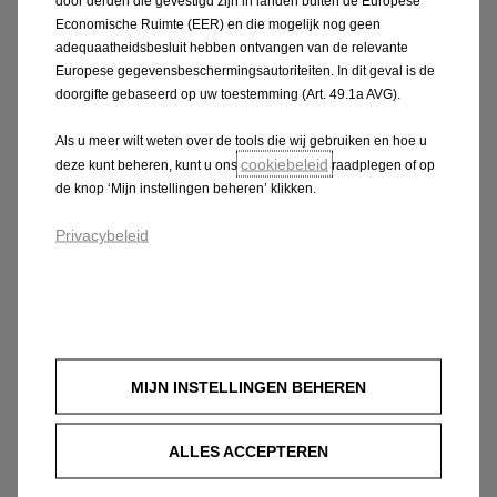
Auto abonnement zonder BKR-
door derden die gevestigd zijn in landen buiten de Europese
Economische Ruimte (EER) en die mogelijk nog geen
registratie
adequaatheidsbesluit hebben ontvangen van de relevante
Europese gegevensbeschermingsautoriteiten. In dit geval is de
doorgifte gebaseerd op uw toestemming (Art. 49.1a AVG).
Bij het afsluiten van een particulier Opel auto
abonnement hoef je je geen zorgen te maken over
Als u meer wilt weten over de tools die wij gebruiken en hoe u
een BKR-registratie. In tegenstelling tot veel andere
cookiebeleid
deze kunt beheren, kunt u ons
raadplegen of op
lease- of financieringsvormen wordt jouw auto
de knop ‘Mijn instellingen beheren’ klikken.
abonnement bij Opel niet geregistreerd en zal er geen
Privacybeleid
BKR-toetsing plaatsvinden. Hierdoor blijft je
financiële ruimte intact voor bijvoorbeeld een
hypotheek of andere uitgaven, terwijl je toch kunt
genieten van alle voordelen van een flexibel en
zorgeloos auto abonnement.
MIJN INSTELLINGEN BEHEREN
Opel auto abonnement: betaal één
ALLES ACCEPTEREN
vast maandbedrag voor flexibel en