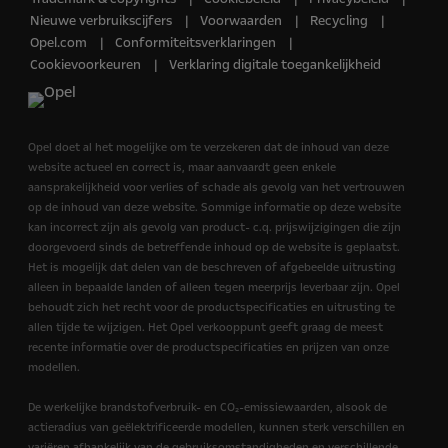
Nieuwe verbruikscijfers
Voorwaarden
Recycling
Opel.com
Conformiteitsverklaringen
Cookievoorkeuren
Verklaring digitale toegankelijkheid
Opel doet al het mogelijke om te verzekeren dat de inhoud van deze
website actueel en correct is, maar aanvaardt geen enkele
aansprakelijkheid voor verlies of schade als gevolg van het vertrouwen
op de inhoud van deze website. Sommige informatie op deze website
kan incorrect zijn als gevolg van product- c.q. prijswijzigingen die zijn
doorgevoerd sinds de betreffende inhoud op de website is geplaatst.
Het is mogelijk dat delen van de beschreven of afgebeelde uitrusting
alleen in bepaalde landen of alleen tegen meerprijs leverbaar zijn. Opel
behoudt zich het recht voor de productspecificaties en uitrusting te
allen tijde te wijzigen. Het Opel verkooppunt geeft graag de meest
recente informatie over de productspecificaties en prijzen van onze
modellen.
De werkelijke brandstofverbruik- en CO₂-emissiewaarden, alsook de
actieradius van geëlektrificeerde modellen, kunnen sterk verschillen en
variëren afhankelijk van de gebruiksomstandigheden en verschillende