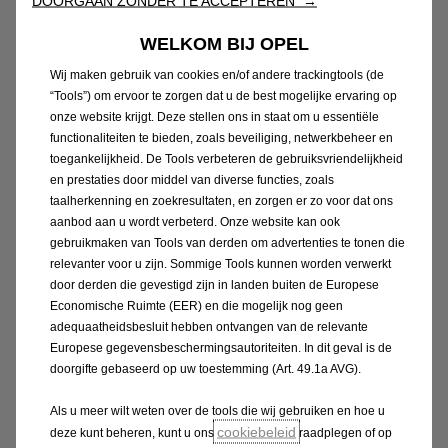
DOORGAAN ZONDER TE ACCEPTEREN →
WELKOM BIJ OPEL
Wij maken gebruik van cookies en/of andere trackingtools (de
“Tools”) om ervoor te zorgen dat u de best mogelijke ervaring op
onze website krijgt. Deze stellen ons in staat om u essentiële
functionaliteiten te bieden, zoals beveiliging, netwerkbeheer en
toegankelijkheid. De Tools verbeteren de gebruiksvriendelijkheid
en prestaties door middel van diverse functies, zoals
taalherkenning en zoekresultaten, en zorgen er zo voor dat ons
Voorruit schade
aanbod aan u wordt verbeterd. Onze website kan ook
gebruikmaken van Tools van derden om advertenties te tonen die
Een sterretje of een barst in de voorruit?
relevanter voor u zijn. Sommige Tools kunnen worden verwerkt
Wacht dan niet te lang. De Opel Erkend
door derden die gevestigd zijn in landen buiten de Europese
Economische Ruimte (EER) en die mogelijk nog geen
Reparateur staat voor je klaar om je te voorzien
adequaatheidsbesluit hebben ontvangen van de relevante
van deskundig advies over het herstellen of
Europese gegevensbeschermingsautoriteiten. In dit geval is de
vervangen van jouw beschadigde voorruit.
doorgifte gebaseerd op uw toestemming (Art. 49.1a AVG).
Als u meer wilt weten over de tools die wij gebruiken en hoe u
cookiebeleid
Lees meer
deze kunt beheren, kunt u ons
raadplegen of op