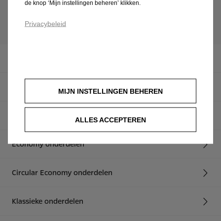
de knop ‘Mijn instellingen beheren’ klikken.
Privacybeleid
Opel Onderdelen
Originele Wielen & Banden
MIJN INSTELLINGEN BEHEREN
Originele onderdelen
ALLES ACCEPTEREN
Economy onderdelen
Circular Economy onderdelen
Klassieke onderdelen