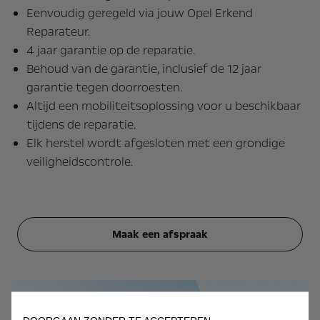
Eenvoudig geregeld via jouw Opel Erkend
Reparateur.
4 jaar garantie op de reparatie.
Behoud van de garantie, inclusief de 12 jaar
garantie tegen doorroesten.
Altijd een mobiliteitsoplossing voor u beschikbaar
tijdens de reparatie.
Elk herstel wordt afgesloten met een grondige
veiligheidscontrole.
Maak een afspraak