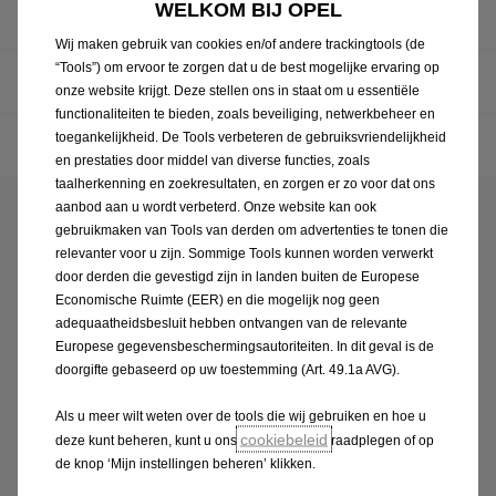
WELKOM BIJ OPEL
Duurzaamheid
Wij maken gebruik van cookies en/of andere trackingtools (de
“Tools”) om ervoor te zorgen dat u de best mogelijke ervaring op
Raad van Bestuur
onze website krijgt. Deze stellen ons in staat om u essentiële
functionaliteiten te bieden, zoals beveiliging, netwerkbeheer en
toegankelijkheid. De Tools verbeteren de gebruiksvriendelijkheid
Social Media
en prestaties door middel van diverse functies, zoals
taalherkenning en zoekresultaten, en zorgen er zo voor dat ons
aanbod aan u wordt verbeterd. Onze website kan ook
gebruikmaken van Tools van derden om advertenties te tonen die
Ontdek meer
relevanter voor u zijn. Sommige Tools kunnen worden verwerkt
door derden die gevestigd zijn in landen buiten de Europese
Economische Ruimte (EER) en die mogelijk nog geen
adequaatheidsbesluit hebben ontvangen van de relevante
Europese gegevensbeschermingsautoriteiten. In dit geval is de
doorgifte gebaseerd op uw toestemming (Art. 49.1a AVG).
Als u meer wilt weten over de tools die wij gebruiken en hoe u
cookiebeleid
deze kunt beheren, kunt u ons
raadplegen of op
de knop ‘Mijn instellingen beheren’ klikken.