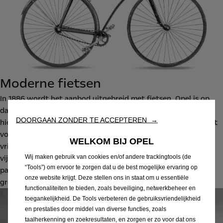
Moderne fietsen
In 1886 wordt het aanbod uitgebreid met fietsen. Opel is op
dat moment een van de eerste Duitse fietsfabrikanten. Ook
DOORGAAN ZONDER TE ACCEPTEREN →
hierbij onderscheidt Opel zich, door fietsen te produceren met
voor die tijd moderne zaken als luchtbanden, kogellagers en
WELKOM BIJ OPEL
vrijloopnaven. Als publiciteitsstunt wordt zelfs een
Wij maken gebruik van cookies en/of andere trackingtools (de
vijfpersoons fiets gebouwd waarop de Opel-broers samen op
“Tools”) om ervoor te zorgen dat u de best mogelijke ervaring op
pad kunnen. Opel boekt opnieuw succes en blijft verder
onze website krijgt. Deze stellen ons in staat om u essentiële
groeien.
functionaliteiten te bieden, zoals beveiliging, netwerkbeheer en
toegankelijkheid. De Tools verbeteren de gebruiksvriendelijkheid
en prestaties door middel van diverse functies, zoals
taalherkenning en zoekresultaten, en zorgen er zo voor dat ons