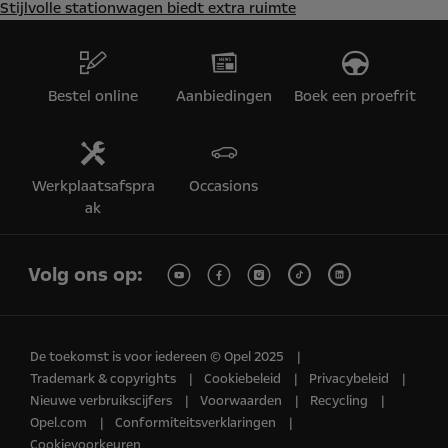
Stijlvolle stationwagen biedt extra ruimte
Bestel online
Aanbiedingen
Boek een proefrit
Werkplaatsafspra
Occasions
ak
Volg ons op:
De toekomst is voor iedereen © Opel 2025
Trademark & copyrights
Cookiebeleid
Privacybeleid
Nieuwe verbruikscijfers
Voorwaarden
Recycling
Opel.com
Conformiteitsverklaringen
Cookievoorkeuren