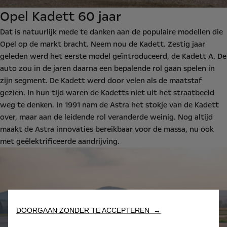
Opel Kadett 60 jaar
Dat is natuurlijk mede te danken aan de populaire modellen die
Opel op de markt bracht. Neem nou de Kadett. Zestig jaar
geleden werd het eerste model geïntroduceerd, de Kadett A. De
auto zou in de jaren daarna een bepalende rol gaan spelen in
zijn segment. De Kadett werd door velen als de maatstaf
gezien. In hun tijd waren de Kadetts niet uit het straatbeeld
weg te denken. In 1991 nam de Astra het stokje van de Kadett
over, maar aan de leidende rol veranderde weinig. Nog altijd
maakt de Astra innovaties bereikbaar voor de massa, nu ook
met geëlektrificeerde aandrijving.
DOORGAAN ZONDER TE ACCEPTEREN →