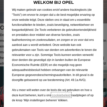
WELKOM BIJ OPEL
Wij maken gebruik van cookies en/of andere trackingtools (de
“Tools”) om ervoor te zorgen dat u de best mogelijke ervaring op
onze website krijgt. Deze stellen ons in staat om u essentiële
functionaliteiten te bieden, zoals beveiliging, netwerkbeheer en
Opel Corsa 40 jaar
toegankelijkheid. De Tools verbeteren de gebruiksvriendelijkheid
De eerste Corsa zag in 1982 het levenslicht. Vanaf het eerste
en prestaties door middel van diverse functies, zoals
taalherkenning en zoekresultaten, en zorgen er zo voor dat ons
model deed de Corsa waar Opel om bekendstaat: technologieën
aanbod aan u wordt verbeterd. Onze website kan ook
en uitrustingen uit ‘hogere klassen’ betaalbaar en bereikbaar
gebruikmaken van Tools van derden om advertenties te tonen die
maken voor het grote publiek. Ook weer met succes: de Corsa
relevanter voor u zijn. Sommige Tools kunnen worden verwerkt
heeft al vele prijzen in de wacht gesleept en alle generaties bij
door derden die gevestigd zijn in landen buiten de Europese
elkaar zijn inmiddels meer dan 18 miljoen Opel Corsa’s verkocht!
Economische Ruimte (EER) en die mogelijk nog geen
adequaatheidsbesluit hebben ontvangen van de relevante
Europese gegevensbeschermingsautoriteiten. In dit geval is de
doorgifte gebaseerd op uw toestemming (Art. 49.1a AVG).
Als u meer wilt weten over de tools die wij gebruiken en hoe u
cookiebeleid
deze kunt beheren, kunt u ons
raadplegen of op
de knop ‘Mijn instellingen beheren’ klikken.