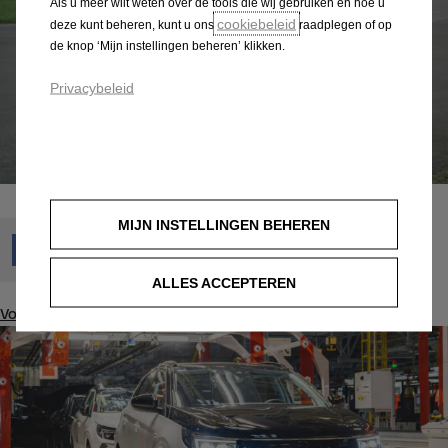
Als u meer wilt weten over de tools die wij gebruiken en hoe u
cookiebeleid
deze kunt beheren, kunt u ons
raadplegen of op
de knop ‘Mijn instellingen beheren’ klikken.
Privacybeleid
MIJN INSTELLINGEN BEHEREN
ALLES ACCEPTEREN
Volgende bericht