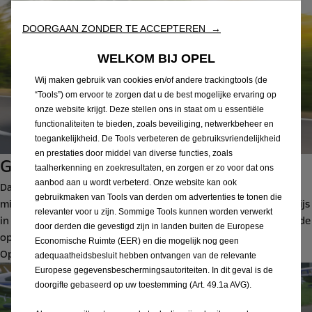
DOORGAAN ZONDER TE ACCEPTEREN →
WELKOM BIJ OPEL
Wij maken gebruik van cookies en/of andere trackingtools (de
“Tools”) om ervoor te zorgen dat u de best mogelijke ervaring op
onze website krijgt. Deze stellen ons in staat om u essentiële
functionaliteiten te bieden, zoals beveiliging, netwerkbeheer en
toegankelijkheid. De Tools verbeteren de gebruiksvriendelijkheid
en prestaties door middel van diverse functies, zoals
Gouden Stuurwiel nummer 20
taalherkenning en zoekresultaten, en zorgen er zo voor dat ons
aanbod aan u wordt verbeterd. Onze website kan ook
Daarnaast zorgt het nieuwste Gouden Stuurwiel voor een
gebruikmaken van Tools van derden om advertenties te tonen die
mijlpaal, want het is alweer de twintigste keer dat Opel de prijs
relevanter voor u zijn. Sommige Tools kunnen worden verwerkt
in ontvangst mag nemen. De eerste keer was in 1976, kort na de
door derden die gevestigd zijn in landen buiten de Europese
oprichting van de onderscheiding. De eer ging toen naar de
Economische Ruimte (EER) en die mogelijk nog geen
Opel Senator A.
adequaatheidsbesluit hebben ontvangen van de relevante
Europese gegevensbeschermingsautoriteiten. In dit geval is de
doorgifte gebaseerd op uw toestemming (Art. 49.1a AVG).