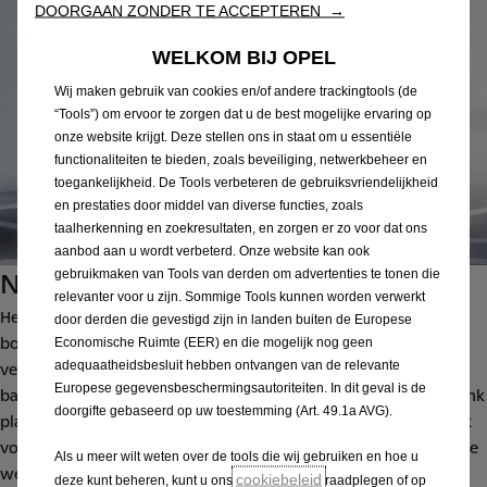
DOORGAAN ZONDER TE ACCEPTEREN →
WELKOM BIJ OPEL
Wij maken gebruik van cookies en/of andere trackingtools (de
“Tools”) om ervoor te zorgen dat u de best mogelijke ervaring op
onze website krijgt. Deze stellen ons in staat om u essentiële
functionaliteiten te bieden, zoals beveiliging, netwerkbeheer en
toegankelijkheid. De Tools verbeteren de gebruiksvriendelijkheid
en prestaties door middel van diverse functies, zoals
taalherkenning en zoekresultaten, en zorgen er zo voor dat ons
aanbod aan u wordt verbeterd. Onze website kan ook
Net zo praktisch en rijk uitgerust
gebruikmaken van Tools van derden om advertenties te tonen die
relevanter voor u zijn. Sommige Tools kunnen worden verwerkt
Het batterijpakket van de Astra Electric is gemonteerd in de
door derden die gevestigd zijn in landen buiten de Europese
bodem van de auto, waardoor er geen zit- en bagageruimte
Economische Ruimte (EER) en die mogelijk nog geen
adequaatheidsbesluit hebben ontvangen van de relevante
verloren gaat. Bij de Astra Sports Tourer Electric biedt de
Europese gegevensbeschermingsautoriteiten. In dit geval is de
bagageruimte zelfs een inhoud van 516 liter. Met de achterbank
doorgifte gebaseerd op uw toestemming (Art. 49.1a AVG).
plat is dat 1.553 liter. De lage positie van de batterij zorgt ook
voor een laag zwaartepunt en daarmee voor een extra stabiele
Als u meer wilt weten over de tools die wij gebruiken en hoe u
wegligging.
cookiebeleid
deze kunt beheren, kunt u ons
raadplegen of op