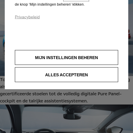
de knop ‘Mijn instellingen beheren’ klikken.
Privacybeleid
MIJN INSTELLINGEN BEHEREN
ALLES ACCEPTEREN
Tot slot biedt de Opel Astra Electric een net zo rijke uitrusting
als de andere Astra-modellen. Van de ergonomische, AGR-
gecertificeerde stoelen tot de volledig digitale Pure Panel-
cockpit en de talrijke assistentiesystemen.