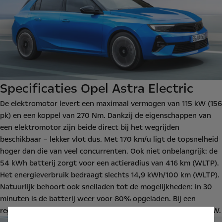
Specificaties Opel Astra Electric
De elektromotor levert een maximaal vermogen van 115 kW (156
pk) en een koppel van 270 Nm. Dankzij de eigenschappen van
een elektromotor zijn beide direct bij het wegrijden
beschikbaar – lekker vlot dus. Met 170 km/u ligt de topsnelheid
hoger dan die van veel concurrenten. Ook niet onbelangrijk: de
54 kWh batterij zorgt voor een actieradius van 416 km (WLTP).
Het energieverbruik bedraagt slechts 14,9 kWh/100 km (WLTP).
Natuurlijk behoort ook snelladen tot de mogelijkheden: in 30
minuten is de batterij weer voor 80% opgeladen. Bij een
reguliere laadpaal kan de Opel Astra Electric opladen met 11 kW.