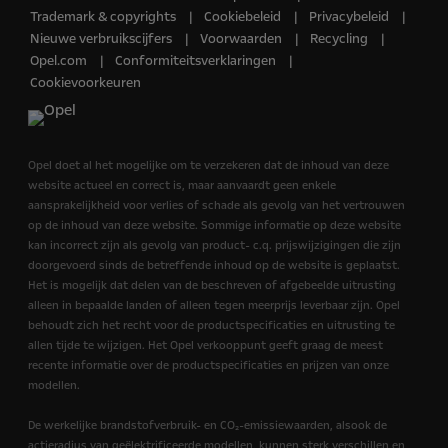
Trademark & copyrights
Cookiebeleid
Privacybeleid
Nieuwe verbruikscijfers
Voorwaarden
Recycling
Opel.com
Conformiteitsverklaringen
Cookievoorkeuren
Opel doet al het mogelijke om te verzekeren dat de inhoud van deze
website actueel en correct is, maar aanvaardt geen enkele
aansprakelijkheid voor verlies of schade als gevolg van het vertrouwen
op de inhoud van deze website. Sommige informatie op deze website
kan incorrect zijn als gevolg van product- c.q. prijswijzigingen die zijn
doorgevoerd sinds de betreffende inhoud op de website is geplaatst.
Het is mogelijk dat delen van de beschreven of afgebeelde uitrusting
alleen in bepaalde landen of alleen tegen meerprijs leverbaar zijn. Opel
behoudt zich het recht voor de productspecificaties en uitrusting te
allen tijde te wijzigen. Het Opel verkooppunt geeft graag de meest
recente informatie over de productspecificaties en prijzen van onze
modellen.
De werkelijke brandstofverbruik- en CO₂-emissiewaarden, alsook de
actieradius van geëlektrificeerde modellen, kunnen sterk verschillen en