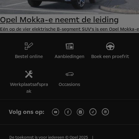
Opel Mokka-e neemt de leiding
Eén op de vier elektrische B-segment SUV’s is een Opel Mokka-e
Bestel online
Aanbiedingen
Boek een proefrit
Werkplaatsafspra
Occasions
ak
Volg ons op:
De toekomst is voor iedereen © Opel 2025