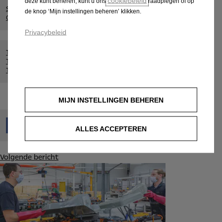
cookiebeleid
deze kunt beheren, kunt u ons
raadplegen of op
STEL DE VIVARO-E SAMEN.
de knop ‘Mijn instellingen beheren’ klikken.
ONTDEK ALLE BEDRIJFSWAGENS.
Privacybeleid
Tekst link 1.
Tekst link 2.
Tekst link 3.
MIJN INSTELLINGEN BEHEREN
ALLES ACCEPTEREN
Volgende bericht