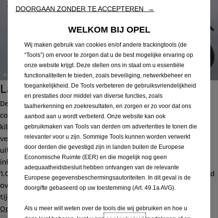
DOORGAAN ZONDER TE ACCEPTEREN →
WELKOM BIJ OPEL
Wij maken gebruik van cookies en/of andere trackingtools (de
“Tools”) om ervoor te zorgen dat u de best mogelijke ervaring op
onze website krijgt. Deze stellen ons in staat om u essentiële
functionaliteiten te bieden, zoals beveiliging, netwerkbeheer en
Laadvermogen
toegankelijkheid. De Tools verbeteren de gebruiksvriendelijkheid
en prestaties door middel van diverse functies, zoals
De Vivaro krijgt een vergelijkbaar laadvermogen als de
taalherkenning en zoekresultaten, en zorgen er zo voor dat ons
conventionele modellen met dieselmotor, reken dus op 1.100
aanbod aan u wordt verbeterd. Onze website kan ook
kilogram. Er komen twee lengtevarianten (L2 en L3). De L2-
gebruikmaken van Tools van derden om advertenties te tonen die
relevanter voor u zijn. Sommige Tools kunnen worden verwerkt
versie is 4.959 mm lang en heeft 5,3 m3 inhoud. De L3-
door derden die gevestigd zijn in landen buiten de Europese
uitvoering heeft een lengte van 5.306 mm en heeft 6,1 m3
Economische Ruimte (EER) en die mogelijk nog geen
inhoud. Beide versies hebben een geremd trekvermogen van
adequaatheidsbesluit hebben ontvangen van de relevante
1.000 kilogram. Opel maakt in de nabije toekomst meer bekend
Europese gegevensbeschermingsautoriteiten. In dit geval is de
over de brandstofceltechnologie voor de Opel Vivaro. Tot die
doorgifte gebaseerd op uw toestemming (Art. 49.1a AVG).
tijd kun je bij Opel ook terecht voor een
volledig elektrische
Opel Vivaro-e
.
Als u meer wilt weten over de tools die wij gebruiken en hoe u