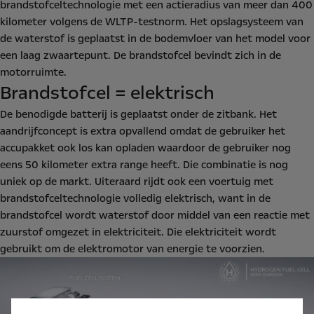
brandstofceltechnologie met een actieradius van meer dan 400
kilometer volgens de WLTP-testnorm. Het opslagsysteem van
de waterstof is geplaatst in de bodemvloer van het model voor
een laag zwaartepunt. De brandstofcel bevindt zich in de
motorruimte.
Brandstofcel = elektrisch
De benodigde batterij is geplaatst onder de zitbank. Het
aandrijfconcept is extra opvallend omdat de gebruiker het
accupakket ook los kan opladen waardoor de gebruiker nog
eens 50 kilometer extra range heeft. Die combinatie is nog
uniek op de markt. Uiteraard rijdt ook een voertuig met
brandstofceltechnologie volledig elektrisch, want in de
brandstofcel wordt waterstof door middel van een reactie met
zuurstof omgezet in elektriciteit. Die elektriciteit wordt
gebruikt om de elektromotor van energie te voorzien.