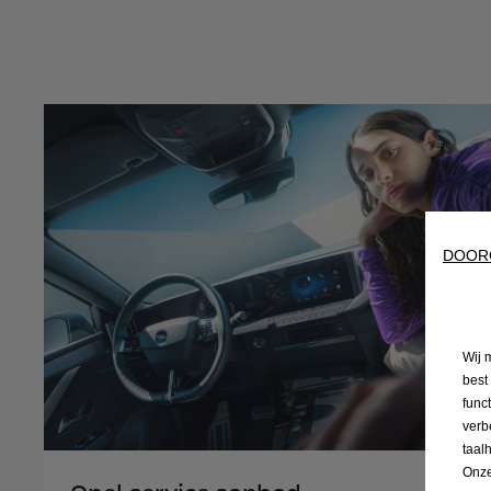
DOOR
Wij 
best
func
verb
taal
Onze