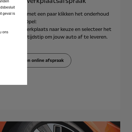
Online werkplaatsafspraak
landen
dsbesluit
Reserveer met een paar klikken het onderhoud
 geval is
van jouw Opel:
kies een werkplaats naar keuze en selecteer het
 u ons
gewenste tijdstip om jouw auto af te leveren.
Maak een online afspraak