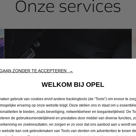
Onze services
GAAN ZONDER TE ACCEPTEREN →
WELKOM BIJ OPEL
maken gebruik van cookies en/of andere trackingtools (de “Tools”) om ervoor te zor
 mogelijke ervaring op onze website krijgt. Deze stellen ons in staat om u essentiël
tionaliteiten te bieden, zoals beveiliging, netwerkbeheer en toegankelijkheid. De To
eteren de gebruiksvriendelijkheid en prestaties door middel van diverse functies, z
herkenning en zoekresultaten, en zorgen er zo voor dat ons aanbod aan u wordt ver
 website kan ook gebruikmaken van Tools van derden om advertenties te tonen die