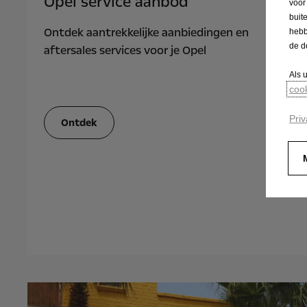
Opel service aanbod
voor
buit
Ontdek aantrekkelijke aanbiedingen en
hebb
de d
aftersales services voor je Opel
Als 
coo
Priv
Ontdek