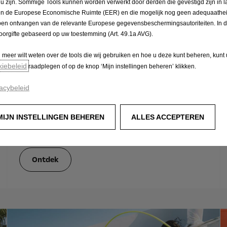
Pakketten die volledig zijn
 u zijn. Sommige Tools kunnen worden verwerkt door derden die gevestigd zijn in 
en de Europese Economische Ruimte (EER) en die mogelijk nog geen adequaathei
afgestemd op jouw behoeften
en ontvangen van de relevante Europese gegevensbeschermingsautoriteiten. In dit
oorgifte gebaseerd op uw toestemming (Art. 49.1a AVG).
Om te zorgen dat jouw auto in topconditie
blijft, biedt Opel Service uitgebreide
u meer wilt weten over de tools die wij gebruiken en hoe u deze kunt beheren, kunt
onderdelen- en onderhoudspakketten aan. Of
kiebeleid
raadplegen of op de knop ‘Mijn instellingen beheren’ klikken.
het nu gaat om een routineklus, een
acybeleid
olieverversing of diensten zoals een technische
inspectie, het vervangen van de ruitenwissers
MIJN INSTELLINGEN BEHEREN
ALLES ACCEPTEREN
of een voorruitreparatie, er is altijd een
servicepakket dat past bij jouw wensen.
Ontdek