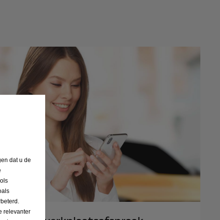
gen dat u de
e
ols
oals
beterd.
 relevanter